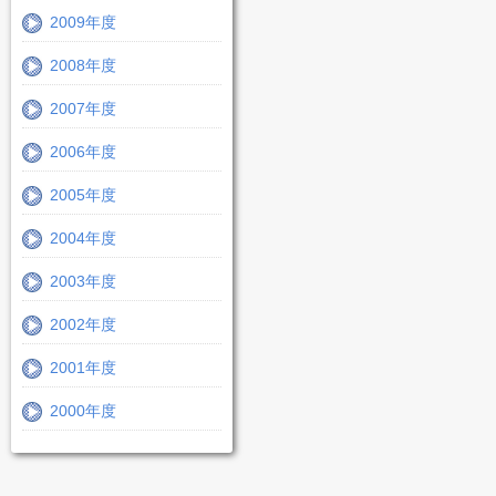
2009年度
2008年度
2007年度
2006年度
2005年度
2004年度
2003年度
2002年度
2001年度
2000年度