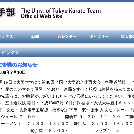
トピックス
七帝戦のお知らせ
006年7月10日
7月16日に大阪大学にて第45回全国七大学総合体育大会・空手道競技（
昨年度のこの大会で優勝しており、連覇をすべく現役は練習を積んでまい
の先輩方は、お時間がございましたらぜひ応援にいらしてください。 名
会・空手道競技 期日：平成18年7月16日(日) 会場：大阪大学豊中キャ
図
） 交通：阪急電車宝塚線「石橋駅」下車 東へ徒歩 大阪モノレール「
ケジュール ９：００ 開会式 ９：３０～１１：３０ 午前の部
トーナメント １２：３０～１３：００ 昼休み １３：００～１６：３０
０ 閉会式 １８：００～ レセプション